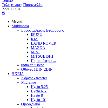
Ταμείο
Τηλεφωνικές Παραγγελίες
22210
93926
Μενού
Multimedia
Εργοστασιακής Εφαρμογής
ISUZU
KIA
LAND ROVER
MAZDA
MINI
MITSUBISHI
Περισσότερα
→
radio cd/usb/bt
Οθόνες 1DIN-2DIN
ΗΧΕΙΑ
Κόρνες - tweeter
Midrange
Ηχεία 5.25'
Ηχεία 6.5'
Ηχεία 8'
Ηχεία 10'
Ομοαξονικά