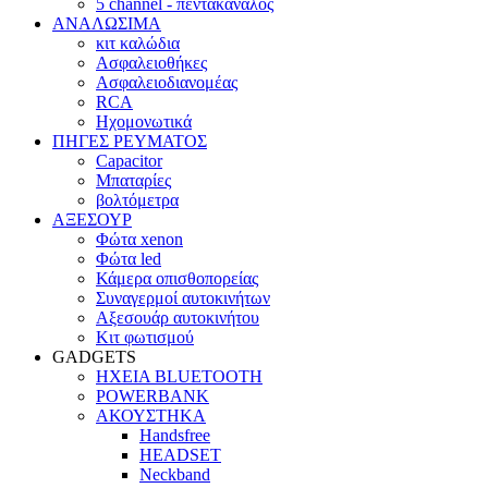
5 channel - πεντακάναλος
ΑΝΑΛΩΣΙΜΑ
κιτ καλώδια
Ασφαλειοθήκες
Ασφαλειοδιανομέας
RCA
Ηχομονωτικά
ΠΗΓΕΣ ΡΕΥΜΑΤΟΣ
Capacitor
Μπαταρίες
βολτόμετρα
ΑΞΕΣΟΥΡ
Φώτα xenon
Φώτα led
Κάμερα οπισθοπορείας
Συναγερμοί αυτοκινήτων
Αξεσουάρ αυτοκινήτου
Κιτ φωτισμού
GADGETS
ΗΧΕΙΑ BLUETOOTH
POWERBANK
ΑΚΟΥΣΤΗΚΑ
Handsfree
HEADSET
Neckband