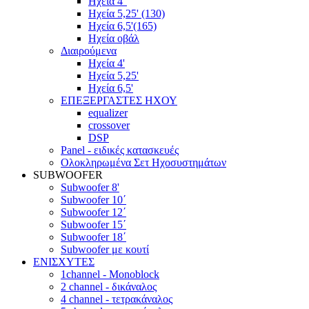
Ηχεία 4''
Ηχεία 5,25' (130)
Ηχεία 6,5'(165)
Ηχεία οβάλ
Διαιρούμενα
Ηχεία 4'
Ηχεία 5,25'
Ηχεία 6,5'
ΕΠΕΞΕΡΓΑΣΤΕΣ ΗΧΟΥ
equalizer
crossover
DSP
Panel - ειδικές κατασκευές
Ολοκληρωμένα Σετ Ηχοσυστημάτων
SUBWOOFER
Subwoofer 8'
Subwoofer 10΄
Subwoofer 12΄
Subwoofer 15΄
Subwoofer 18΄
Subwoofer με κουτί
ΕΝΙΣΧΥΤΕΣ
1channel - Monoblock
2 channel - δικάναλος
4 channel - τετρακάναλος