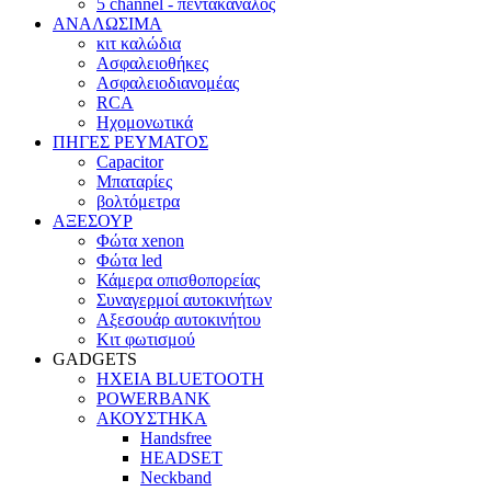
5 channel - πεντακάναλος
ΑΝΑΛΩΣΙΜΑ
κιτ καλώδια
Ασφαλειοθήκες
Ασφαλειοδιανομέας
RCA
Ηχομονωτικά
ΠΗΓΕΣ ΡΕΥΜΑΤΟΣ
Capacitor
Μπαταρίες
βολτόμετρα
ΑΞΕΣΟΥΡ
Φώτα xenon
Φώτα led
Κάμερα οπισθοπορείας
Συναγερμοί αυτοκινήτων
Αξεσουάρ αυτοκινήτου
Κιτ φωτισμού
GADGETS
ΗΧΕΙΑ BLUETOOTH
POWERBANK
ΑΚΟΥΣΤΗΚΑ
Handsfree
HEADSET
Neckband