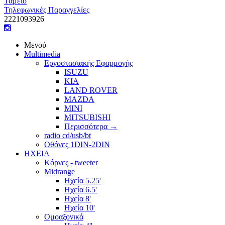
Ταμείο
Τηλεφωνικές Παραγγελίες
22210
93926
Μενού
Multimedia
Εργοστασιακής Εφαρμογής
ISUZU
KIA
LAND ROVER
MAZDA
MINI
MITSUBISHI
Περισσότερα
→
radio cd/usb/bt
Οθόνες 1DIN-2DIN
ΗΧΕΙΑ
Κόρνες - tweeter
Midrange
Ηχεία 5.25'
Ηχεία 6.5'
Ηχεία 8'
Ηχεία 10'
Ομοαξονικά