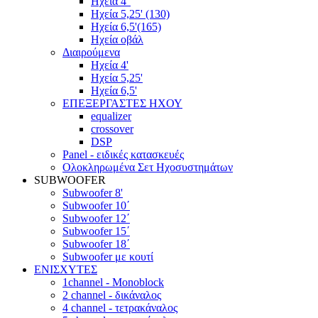
Ηχεία 4''
Ηχεία 5,25' (130)
Ηχεία 6,5'(165)
Ηχεία οβάλ
Διαιρούμενα
Ηχεία 4'
Ηχεία 5,25'
Ηχεία 6,5'
ΕΠΕΞΕΡΓΑΣΤΕΣ ΗΧΟΥ
equalizer
crossover
DSP
Panel - ειδικές κατασκευές
Ολοκληρωμένα Σετ Ηχοσυστημάτων
SUBWOOFER
Subwoofer 8'
Subwoofer 10΄
Subwoofer 12΄
Subwoofer 15΄
Subwoofer 18΄
Subwoofer με κουτί
ΕΝΙΣΧΥΤΕΣ
1channel - Monoblock
2 channel - δικάναλος
4 channel - τετρακάναλος