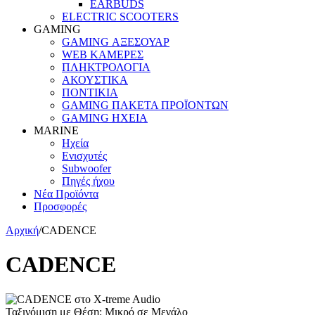
EARBUDS
ELECTRIC SCOOTERS
GAMING
GAMING ΑΞΕΣΟΥΑΡ
WEB ΚΑΜΕΡΕΣ
ΠΛΗΚΤΡΟΛΟΓΙΑ
ΑΚΟΥΣΤΙΚΑ
ΠΟΝΤΙΚΙΑ
GAMING ΠΑΚΕΤΑ ΠΡΟΪΟΝΤΩΝ
GAMING ΗΧΕΙΑ
MARINE
Ηχεία
Ενισχυτές
Subwoofer
Πηγές ήχου
Νέα Προϊόντα
Προσφορές
Αρχική
/
CADENCE
CADENCE
Ταξινόμιση με Θέση: Μικρό σε Μεγάλο