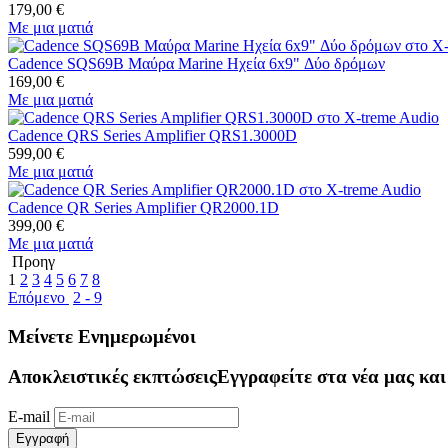
179,00
€
Με μια ματιά
Cadence SQS69B Μαύρα Marine Ηχεία 6x9" Δύο δρόμων
169,00
€
Με μια ματιά
Cadence QRS Series Amplifier QRS1.3000D
599,00
€
Με μια ματιά
Cadence QR Series Amplifier QR2000.1D
399,00
€
Με μια ματιά
Προηγ
1
2
3
4
5
6
7
8
Επόμενο
2 - 9
Μείνετε Ενημερωμένοι
Αποκλειστικές εκπτώσεις
Εγγραφείτε στα νέα μας και
E-mail
Εγγραφή