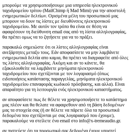
μπορούμε να χρησιμοποιήσουμε μια υπηρεσία ηλεκτρονικού
ταχυδρομείου τρίτου (MailChimp ή Mad Mimi) για την αποστολή
ενημερωτικών δελτίων. Ορισμένα μέλη του προσωπικού μας
μπορουν να δουν τις λίστες με διευθύνσεις ηλεκτρονικού
ταχυδρομείου. Με αυτόν τον τρόπο θα είναι σε θέση να
αφαιρέσουν τη διεύθυνση email σας από τη λίστα αλληλογραφίας,
θα πρέπει ομως να το ζητήσετε για να το πράξει.
παρακαλώ σημειώστε ότι οι λίστες αλληλογραφίας είναι
ανεξάρτητες μεταξυ τους. Εάν αποφασίσετε να μην λαμβάνετε
ενημερωτικά δελτία απο καμια, θα πρέπει να διαγραφείτε από όλες
τις λίστες αλληλογραφίας. Ακόμη και αν το κάνετε, θα
εξακολουθείτε να λαμβάνετε μηνύματα ηλεκτρονικού
ταχυδρομείου που σχετίζονται με τον λογαριασμό (όπως
ειδοποιήσεις κατάστασης παραγγελίας, μηνύματα ηλεκτρονικού
ταχυδρομείου επαναφοράς κωδικού πρόσβασης, και αλλα). Είναι
απαραίτητο για τη λειτουργία ενός ηλεκτρονικού καταστήματος.
αν αποφασίσετε πως δε θέλετε να χρησιμοποιήσετε το κατάστημα
μας πλέον και θα θελατε να αφαιρεθουν από τη βάση δεδομένων
μας τα στοιχεία σας (ή αν θέλετε να πάρετε όλα τα προσωπικά
δεδομένα που σχετίζονται με σας λογαριασμό που έχουμε),
παρακαλούμε να στείλετε ένα email στο info@x-tremeaudio.gr.
αν πιστεύετε ότι τα προσωπικά σας δεδομένα έχουν υποστεί