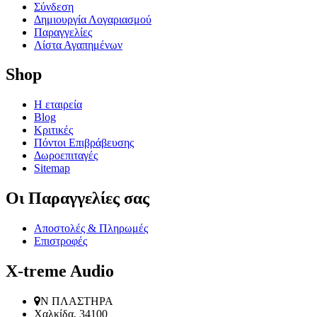
Σύνδεση
Δημιουργία Λογαριασμού
Παραγγελίες
Λίστα Αγαπημένων
Shop
Η εταιρεία
Blog
Κριτικές
Πόντοι Επιβράβευσης
Δωροεπιταγές
Sitemap
Οι Παραγγελίες​ σας
Αποστολές & Πληρωμές
Επιστροφές
X-treme Audio
Ν ΠΛΑΣΤΗΡΑ
Χαλκίδα, 34100