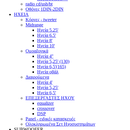
radio cd/usb/bt
Οθόνες 1DIN-2DIN
ΗΧΕΙΑ
Κόρνες - tweeter
Midrange
Ηχεία 5.25'
Ηχεία 6.5'
Ηχεία 8'
Ηχεία 10'
Ομοαξονικά
Ηχεία 4''
Ηχεία 5,25' (130)
Ηχεία 6,5'(165)
Ηχεία οβάλ
Διαιρούμενα
Ηχεία 4'
Ηχεία 5,25'
Ηχεία 6,5'
ΕΠΕΞΕΡΓΑΣΤΕΣ ΗΧΟΥ
equalizer
crossover
DSP
Panel - ειδικές κατασκευές
Ολοκληρωμένα Σετ Ηχοσυστημάτων
SUBWOOFER