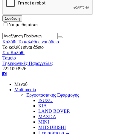
Σύνδεση
Να με θυμάσαι
Καλάθι
Το καλάθι είναι άδειο
Το καλάθι είναι άδειο
Στο Καλάθι
Ταμείο
Τηλεφωνικές Παραγγελίες
22210
93926
Μενού
Multimedia
Εργοστασιακής Εφαρμογής
ISUZU
KIA
LAND ROVER
MAZDA
MINI
MITSUBISHI
Περισσότερα
→