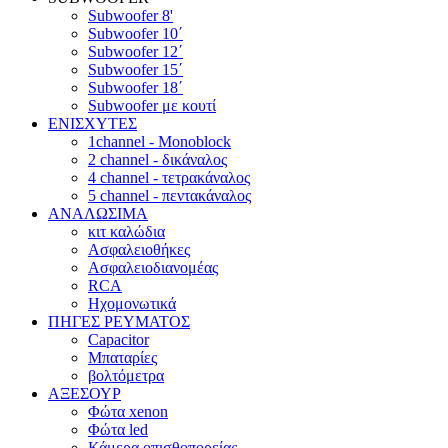
Subwoofer 8'
Subwoofer 10΄
Subwoofer 12΄
Subwoofer 15΄
Subwoofer 18΄
Subwoofer με κουτί
ΕΝΙΣΧΥΤΕΣ
1channel - Monoblock
2 channel - δικάναλος
4 channel - τετρακάναλος
5 channel - πεντακάναλος
ΑΝΑΛΩΣΙΜΑ
κιτ καλώδια
Ασφαλειοθήκες
Ασφαλειοδιανομέας
RCA
Ηχομονωτικά
ΠΗΓΕΣ ΡΕΥΜΑΤΟΣ
Capacitor
Μπαταρίες
βολτόμετρα
ΑΞΕΣΟΥΡ
Φώτα xenon
Φώτα led
Κάμερα οπισθοπορείας