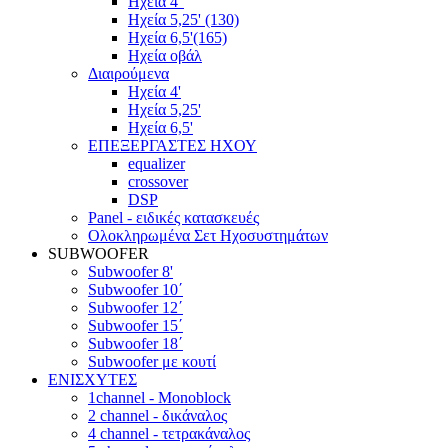
Ηχεία 4''
Ηχεία 5,25' (130)
Ηχεία 6,5'(165)
Ηχεία οβάλ
Διαιρούμενα
Ηχεία 4'
Ηχεία 5,25'
Ηχεία 6,5'
ΕΠΕΞΕΡΓΑΣΤΕΣ ΗΧΟΥ
equalizer
crossover
DSP
Panel - ειδικές κατασκευές
Ολοκληρωμένα Σετ Ηχοσυστημάτων
SUBWOOFER
Subwoofer 8'
Subwoofer 10΄
Subwoofer 12΄
Subwoofer 15΄
Subwoofer 18΄
Subwoofer με κουτί
ΕΝΙΣΧΥΤΕΣ
1channel - Monoblock
2 channel - δικάναλος
4 channel - τετρακάναλος