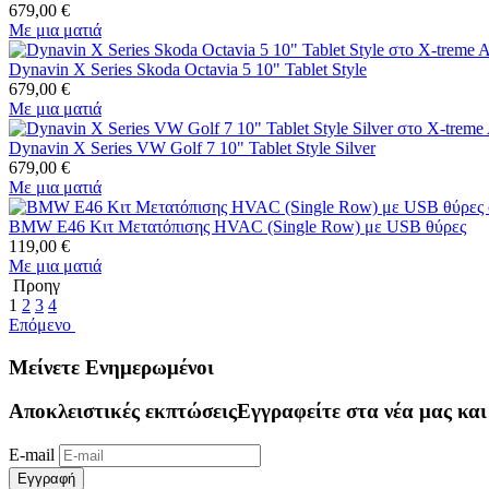
679,00
€
Με μια ματιά
Dynavin X Series Skoda Octavia 5 10" Tablet Style
679,00
€
Με μια ματιά
Dynavin X Series VW Golf 7 10" Tablet Style Silver
679,00
€
Με μια ματιά
BMW E46 Κιτ Μετατόπισης HVAC (Single Row) με USB θύρες
119,00
€
Με μια ματιά
Προηγ
1
2
3
4
Επόμενο
Μείνετε Ενημερωμένοι
Αποκλειστικές εκπτώσεις
Εγγραφείτε στα νέα μας και
E-mail
Εγγραφή