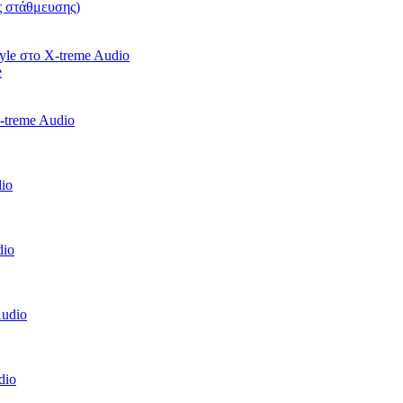
ς στάθμευσης)
e