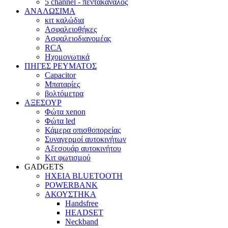
5 channel - πεντακάναλος
ΑΝΑΛΩΣΙΜΑ
κιτ καλώδια
Ασφαλειοθήκες
Ασφαλειοδιανομέας
RCA
Ηχομονωτικά
ΠΗΓΕΣ ΡΕΥΜΑΤΟΣ
Capacitor
Μπαταρίες
βολτόμετρα
ΑΞΕΣΟΥΡ
Φώτα xenon
Φώτα led
Κάμερα οπισθοπορείας
Συναγερμοί αυτοκινήτων
Αξεσουάρ αυτοκινήτου
Κιτ φωτισμού
GADGETS
ΗΧΕΙΑ BLUETOOTH
POWERBANK
ΑΚΟΥΣΤΗΚΑ
Handsfree
HEADSET
Neckband