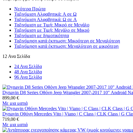
Νεότερα Πρώτα
Ταξινόμιση Αλφαβητικά: A σε Ω
Ταξινόμιση Αλφαβητικά: Ω σε A
Ταξινόμιση με Τιμή: Μικρό σε Μεγάλο
Ταξινόμιση με Τιμή: Μεγάλο σε Μικρό
Ταξινόμιση με δημοτικότητα
Ταξινόμηση κατά έκπτωση: Μικρότερη σε Μεγαλύτερη
Ταξινόμηση κατά έκπτωση: Μεγαλύτερη σε μικρότερη
12 Ανα Σελίδα
24 Ανα Σελίδα
48 Ανα Σελίδα
96 Ανα Σελίδα
Dynavin D8 Series Οθόνη Jeep Wrangler 2007-2017 10" Android Nav
899,00
€
Με μια ματιά
Dynavin Οθόνη Mercedes Vito | Viano | C Class | CLK Class | G Cla
719,00
€
Με μια ματιά