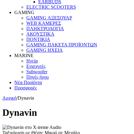
EARBUDS
ELECTRIC SCOOTERS
GAMING
GAMING ΑΞΕΣΟΥΑΡ
WEB ΚΑΜΕΡΕΣ
ΠΛΗΚΤΡΟΛΟΓΙΑ
ΑΚΟΥΣΤΙΚΑ
ΠΟΝΤΙΚΙΑ
GAMING ΠΑΚΕΤΑ ΠΡΟΪΟΝΤΩΝ
GAMING ΗΧΕΙΑ
MARINE
Ηχεία
Ενισχυτές
Subwoofer
Πηγές ήχου
Νέα Προϊόντα
Προσφορές
Αρχική
/
Dynavin
Dynavin
Ταξινόμιση με Θέση: Μικρό σε Μεγάλο