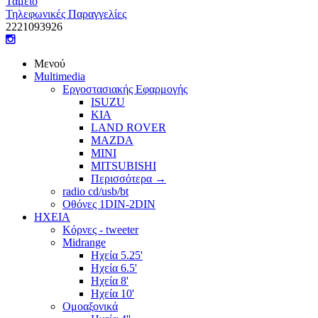
Ταμείο
Τηλεφωνικές Παραγγελίες
22210
93926
Μενού
Multimedia
Εργοστασιακής Εφαρμογής
ISUZU
KIA
LAND ROVER
MAZDA
MINI
MITSUBISHI
Περισσότερα
→
radio cd/usb/bt
Οθόνες 1DIN-2DIN
ΗΧΕΙΑ
Κόρνες - tweeter
Midrange
Ηχεία 5.25'
Ηχεία 6.5'
Ηχεία 8'
Ηχεία 10'
Ομοαξονικά