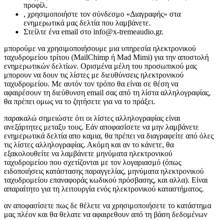
προφίλ.
, χρησιμοποιήστε τον σύνδεσμο «Διαγραφής» στα
ενημερωτικά μας δελτία που λαμβάνετε.
Στείλτε ένα email στο info@x-tremeaudio.gr.
μπορούμε να χρησιμοποιήσουμε μια υπηρεσία ηλεκτρονικού
ταχυδρομείου τρίτου (MailChimp ή Mad Mimi) για την αποστολή
ενημερωτικών δελτίων. Ορισμένα μέλη του προσωπικού μας
μπορουν να δουν τις λίστες με διευθύνσεις ηλεκτρονικού
ταχυδρομείου. Με αυτόν τον τρόπο θα είναι σε θέση να
αφαιρέσουν τη διεύθυνση email σας από τη λίστα αλληλογραφίας,
θα πρέπει ομως να το ζητήσετε για να το πράξει.
παρακαλώ σημειώστε ότι οι λίστες αλληλογραφίας είναι
ανεξάρτητες μεταξυ τους. Εάν αποφασίσετε να μην λαμβάνετε
ενημερωτικά δελτία απο καμια, θα πρέπει να διαγραφείτε από όλες
τις λίστες αλληλογραφίας. Ακόμη και αν το κάνετε, θα
εξακολουθείτε να λαμβάνετε μηνύματα ηλεκτρονικού
ταχυδρομείου που σχετίζονται με τον λογαριασμό (όπως
ειδοποιήσεις κατάστασης παραγγελίας, μηνύματα ηλεκτρονικού
ταχυδρομείου επαναφοράς κωδικού πρόσβασης, και αλλα). Είναι
απαραίτητο για τη λειτουργία ενός ηλεκτρονικού καταστήματος.
αν αποφασίσετε πως δε θέλετε να χρησιμοποιήσετε το κατάστημα
μας πλέον και θα θελατε να αφαιρεθουν από τη βάση δεδομένων