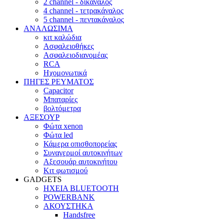
2 channel - δικάναλος
4 channel - τετρακάναλος
5 channel - πεντακάναλος
ΑΝΑΛΩΣΙΜΑ
κιτ καλώδια
Ασφαλειοθήκες
Ασφαλειοδιανομέας
RCA
Ηχομονωτικά
ΠΗΓΕΣ ΡΕΥΜΑΤΟΣ
Capacitor
Μπαταρίες
βολτόμετρα
ΑΞΕΣΟΥΡ
Φώτα xenon
Φώτα led
Κάμερα οπισθοπορείας
Συναγερμοί αυτοκινήτων
Αξεσουάρ αυτοκινήτου
Κιτ φωτισμού
GADGETS
ΗΧΕΙΑ BLUETOOTH
POWERBANK
ΑΚΟΥΣΤΗΚΑ
Handsfree