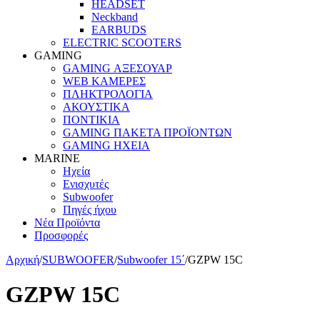
HEADSET
Neckband
EARBUDS
ELECTRIC SCOOTERS
GAMING
GAMING ΑΞΕΣΟΥΑΡ
WEB ΚΑΜΕΡΕΣ
ΠΛΗΚΤΡΟΛΟΓΙΑ
ΑΚΟΥΣΤΙΚΑ
ΠΟΝΤΙΚΙΑ
GAMING ΠΑΚΕΤΑ ΠΡΟΪΟΝΤΩΝ
GAMING ΗΧΕΙΑ
MARINE
Ηχεία
Ενισχυτές
Subwoofer
Πηγές ήχου
Νέα Προϊόντα
Προσφορές
Αρχική
/
SUBWOOFER
/
Subwoofer 15΄
/
GZPW 15C
GZPW 15C