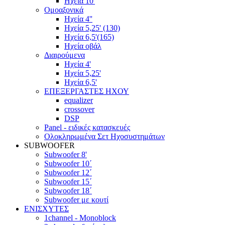
Ηχεία 10'
Ομοαξονικά
Ηχεία 4''
Ηχεία 5,25' (130)
Ηχεία 6,5'(165)
Ηχεία οβάλ
Διαιρούμενα
Ηχεία 4'
Ηχεία 5,25'
Ηχεία 6,5'
ΕΠΕΞΕΡΓΑΣΤΕΣ ΗΧΟΥ
equalizer
crossover
DSP
Panel - ειδικές κατασκευές
Ολοκληρωμένα Σετ Ηχοσυστημάτων
SUBWOOFER
Subwoofer 8'
Subwoofer 10΄
Subwoofer 12΄
Subwoofer 15΄
Subwoofer 18΄
Subwoofer με κουτί
ΕΝΙΣΧΥΤΕΣ
1channel - Monoblock