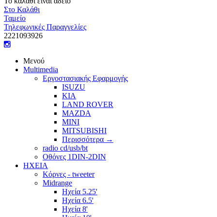
Το καλάθι είναι άδειο
Στο Καλάθι
Ταμείο
Τηλεφωνικές Παραγγελίες
22210
93926
Μενού
Multimedia
Εργοστασιακής Εφαρμογής
ISUZU
KIA
LAND ROVER
MAZDA
MINI
MITSUBISHI
Περισσότερα
→
radio cd/usb/bt
Οθόνες 1DIN-2DIN
ΗΧΕΙΑ
Κόρνες - tweeter
Midrange
Ηχεία 5.25'
Ηχεία 6.5'
Ηχεία 8'