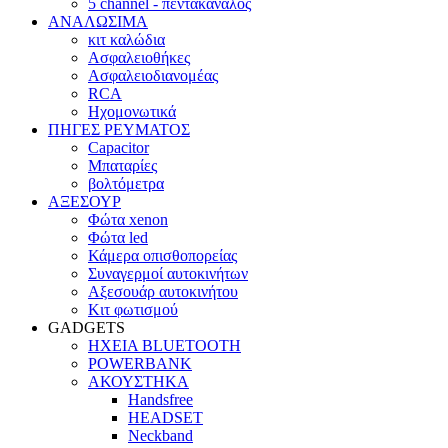
5 channel - πεντακάναλος
ΑΝΑΛΩΣΙΜΑ
κιτ καλώδια
Ασφαλειοθήκες
Ασφαλειοδιανομέας
RCA
Ηχομονωτικά
ΠΗΓΕΣ ΡΕΥΜΑΤΟΣ
Capacitor
Μπαταρίες
βολτόμετρα
ΑΞΕΣΟΥΡ
Φώτα xenon
Φώτα led
Κάμερα οπισθοπορείας
Συναγερμοί αυτοκινήτων
Αξεσουάρ αυτοκινήτου
Κιτ φωτισμού
GADGETS
ΗΧΕΙΑ BLUETOOTH
POWERBANK
ΑΚΟΥΣΤΗΚΑ
Handsfree
HEADSET
Neckband