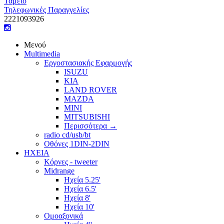
Ταμείο
Τηλεφωνικές Παραγγελίες
22210
93926
Μενού
Multimedia
Εργοστασιακής Εφαρμογής
ISUZU
KIA
LAND ROVER
MAZDA
MINI
MITSUBISHI
Περισσότερα
→
radio cd/usb/bt
Οθόνες 1DIN-2DIN
ΗΧΕΙΑ
Κόρνες - tweeter
Midrange
Ηχεία 5.25'
Ηχεία 6.5'
Ηχεία 8'
Ηχεία 10'
Ομοαξονικά