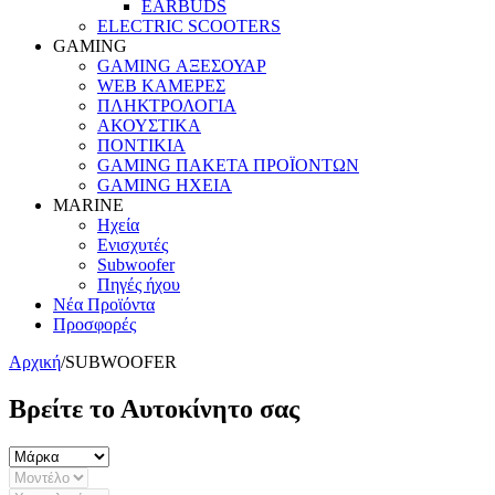
EARBUDS
ELECTRIC SCOOTERS
GAMING
GAMING ΑΞΕΣΟΥΑΡ
WEB ΚΑΜΕΡΕΣ
ΠΛΗΚΤΡΟΛΟΓΙΑ
ΑΚΟΥΣΤΙΚΑ
ΠΟΝΤΙΚΙΑ
GAMING ΠΑΚΕΤΑ ΠΡΟΪΟΝΤΩΝ
GAMING ΗΧΕΙΑ
MARINE
Ηχεία
Ενισχυτές
Subwoofer
Πηγές ήχου
Νέα Προϊόντα
Προσφορές
Αρχική
/
SUBWOOFER
Βρείτε το Αυτοκίνητο σας