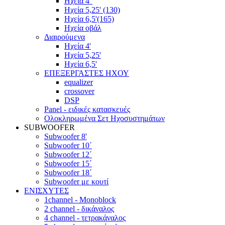
Ηχεία 4''
Ηχεία 5,25' (130)
Ηχεία 6,5'(165)
Ηχεία οβάλ
Διαιρούμενα
Ηχεία 4'
Ηχεία 5,25'
Ηχεία 6,5'
ΕΠΕΞΕΡΓΑΣΤΕΣ ΗΧΟΥ
equalizer
crossover
DSP
Panel - ειδικές κατασκευές
Ολοκληρωμένα Σετ Ηχοσυστημάτων
SUBWOOFER
Subwoofer 8'
Subwoofer 10΄
Subwoofer 12΄
Subwoofer 15΄
Subwoofer 18΄
Subwoofer με κουτί
ΕΝΙΣΧΥΤΕΣ
1channel - Monoblock
2 channel - δικάναλος
4 channel - τετρακάναλος