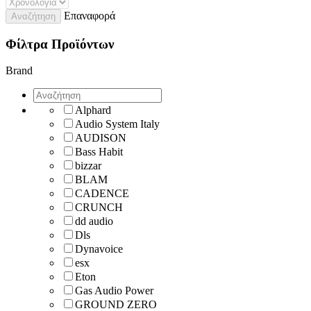
Επαναφορά
Αναζήτηση
Φίλτρα Προϊόντων
Brand
Alphard
Audio System Italy
AUDISON
Bass Habit
bizzar
BLAM
CADENCE
CRUNCH
dd audio
Dls
Dynavoice
esx
Eton
Gas Audio Power
GROUND ZERO